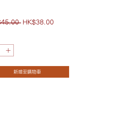
一
促
45.00 
HK$38.00
般
銷
價
價
格
格
新增至購物車