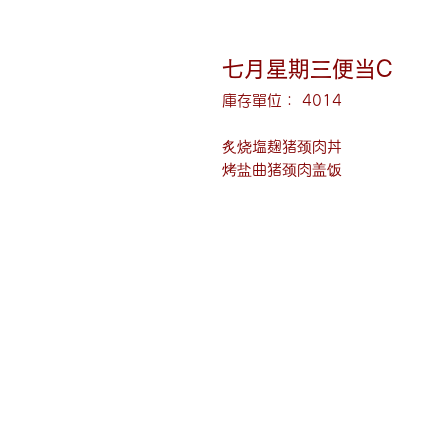
七月星期三便当C
庫存單位： 4014
炙烧塩麹猪颈肉丼
烤盐曲猪颈肉盖饭