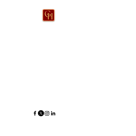
(852)6075-0158
©2026 Great Harmony Food Service Limited。
Wix.com で作成されました。