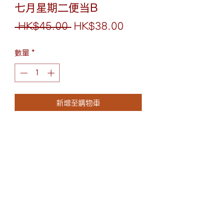
七月星期二便当B
一
促
 HK$45.00 
HK$38.00
般
銷
數量
*
價
價
格
格
新增至購物車
罗勒炒牛肉配釜山鸡扒丼
韩国釜山风味牛肉罗勒鸡饭
(852)6075-0158