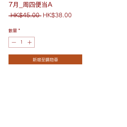
7月_周四便当A
一
促
 HK$45.00 
HK$38.00
般
銷
數量
*
價
價
格
格
新增至購物車
照烧日本汉堡配煎蛋丼
Loco Moco 日式照烧汉堡盖饭
(852)6075-0158