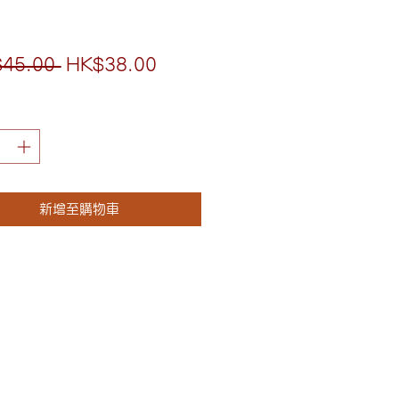
一
促
45.00 
HK$38.00
般
銷
價
價
格
格
新增至購物車