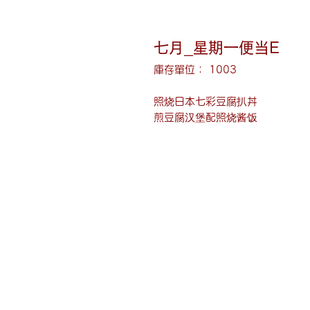
七月_星期一便当E
庫存單位： 1003
照烧日本七彩豆腐扒丼
煎豆腐汉堡配照烧酱饭