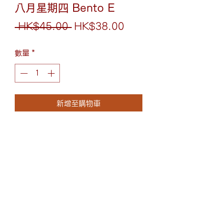
八月星期四 Bento E
一
促
 HK$45.00 
HK$38.00
般
銷
數量
*
價
價
格
格
新增至購物車
大阪炒面配蒜香牛扒
大阪牛肉炒面
(852)6075-0158