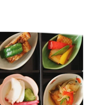
家
について