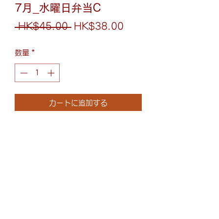
7月_水曜日弁当C
通
セ
 HK$45.00 
HK$38.00
常
ー
数量
*
価
ル
格
価
格
カートに追加する
炙燒塩麹豬頸肉丼
塩麹豚ネック炙り丼
(852)6075-0158