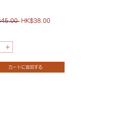
通
セ
45.00 
HK$38.00
常
ー
価
ル
格
価
格
カートに追加する