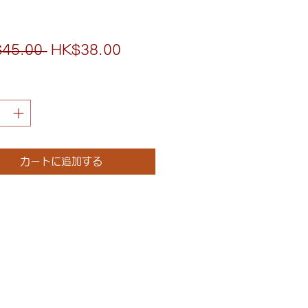
通
セ
45.00 
HK$38.00
常
ー
価
ル
格
価
格
カートに追加する