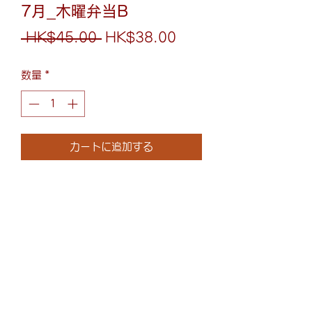
7月_木曜弁当B
通
セ
 HK$45.00 
HK$38.00
常
ー
数量
*
価
ル
格
価
格
カートに追加する
八丁味噌雞扒拼和風牛丼
八丁味噌ソースのグリルチキンと和牛
丼
(852)6075-0158