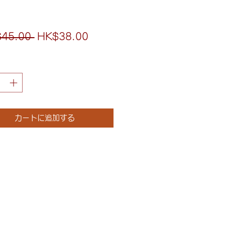
通
セ
45.00 
HK$38.00
常
ー
価
ル
格
価
格
カートに追加する