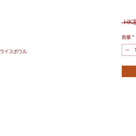
 HK$
数量
*
ライスボウル