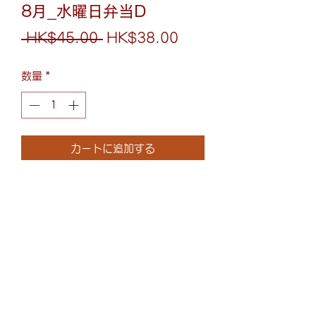
8月_水曜日弁当D
通
セ
 HK$45.00 
HK$38.00
常
ー
数量
*
価
ル
格
価
格
カートに追加する
照燒比目魚扒丼
照り焼きヒラメ丼
(852)6075-0158