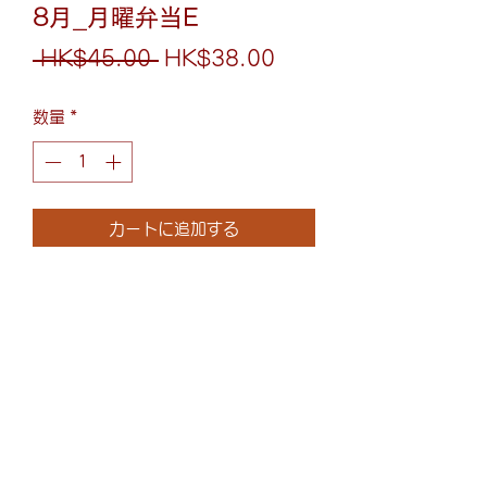
8月_月曜弁当E
通
セ
 HK$45.00 
HK$38.00
常
ー
数量
*
価
ル
格
価
格
カートに追加する
照燒日本七彩豆腐扒丼
照り焼きソースの豆腐バーガー丼
(852)6075-0158